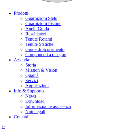
Prodotti
Guarnizioni Stelo
Guarnizioni Pistone
Anelli Guida
Raschiatori
Tenute Rotanti
Tenute Statiche
Guide di Scorrimento
Componenti a disegno
Azienda
Storia
Mission & Vision
Qualità
Servizi
Applicazioni
Info & Supporto
News
Download
Informazioni e assistenza
Note legali
Contatti
0