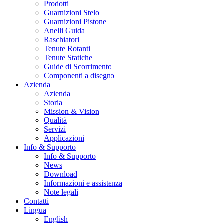
Prodotti
Guarnizioni Stelo
Guarnizioni Pistone
Anelli Guida
Raschiatori
Tenute Rotanti
Tenute Statiche
Guide di Scorrimento
Componenti a disegno
Azienda
Azienda
Storia
Mission & Vision
Qualità
Servizi
Applicazioni
Info & Supporto
Info & Supporto
News
Download
Informazioni e assistenza
Note legali
Contatti
Lingua
English