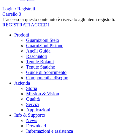
Login / Registrati
Carrello
0
L'accesso a questo contenuto è riservato agli utenti registrati.
REGISTRATI
ACCEDI
Prodotti
Guarnizioni Stelo
Guarnizioni Pistone
Anelli Guida
Raschiatori
Tenute Rotanti
Tenute Statiche
Guide di Scorrimento
Componenti a disegno
Azienda
Storia
Mission & Vision
Qualità
Servizi
Applicazioni
Info & Supporto
News
Download
Informazioni e assistenza