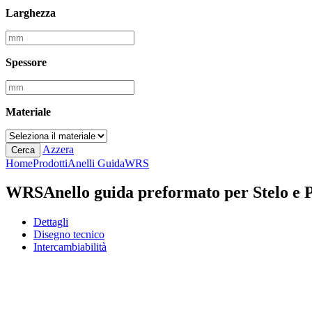
Larghezza
Spessore
Materiale
Azzera
Cerca
Home
Prodotti
Anelli Guida
WRS
WRS
Anello guida preformato per Stelo e 
Dettagli
Disegno tecnico
Intercambiabilità