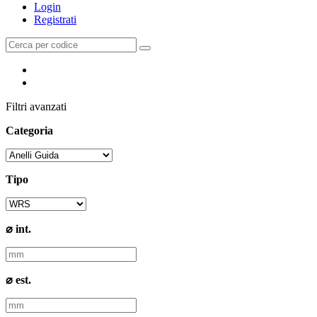
Login
Registrati
Filtri avanzati
Categoria
Tipo
⌀ int.
⌀ est.