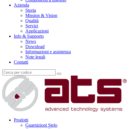
Azienda
Storia
Mission & Vision
Qualità
Servizi
Applicazioni
Info & Supporto
News
Download
Informazioni e assistenza
Note legali
Contatti
Prodotti
Guarnizioni Stelo