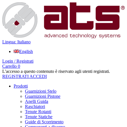
Lingua: Italiano
English
Login / Registrati
Carrello
0
L'accesso a questo contenuto è riservato agli utenti registrati.
REGISTRATI
ACCEDI
Prodotti
Guarnizioni Stelo
Guarnizioni Pistone
Anelli Guida
Raschiatori
Tenute Rotanti
Tenute Statiche
Guide di Scorrimento
Componenti a disegno