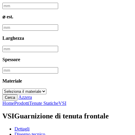
⌀ est.
Larghezza
Spessore
Materiale
Azzera
Cerca
Home
Prodotti
Tenute Statiche
VSI
VSI
Guarnizione di tenuta frontale
Dettagli
Disegno tecnico