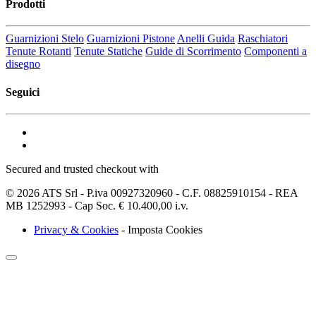
Prodotti
Guarnizioni Stelo
Guarnizioni Pistone
Anelli Guida
Raschiatori
Tenute Rotanti
Tenute Statiche
Guide di Scorrimento
Componenti a
disegno
Seguici
Secured and trusted checkout with
© 2026 ATS Srl - P.iva 00927320960 - C.F. 08825910154 - REA
MB 1252993 - Cap Soc. € 10.400,00 i.v.
Privacy & Cookies
-
Imposta Cookies