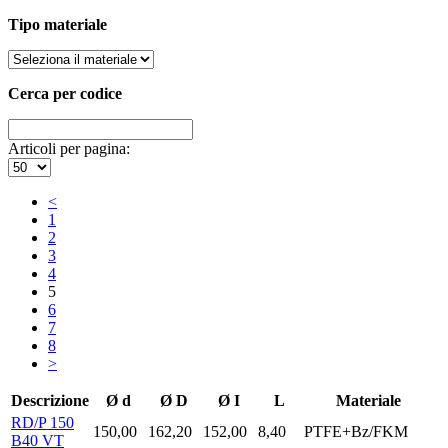
Tipo materiale
Cerca per codice
Articoli per pagina:
<
1
2
3
4
5
6
7
8
>
Descrizione
Ø d
Ø D
Ø I
L
Materiale
RD/P 150
150,00
162,20
152,00
8,40
PTFE+Bz/FKM
B40 VT