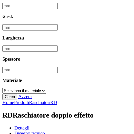
⌀ est.
Larghezza
Spessore
Materiale
Azzera
Cerca
Home
Prodotti
Raschiatori
RD
RD
Raschiatore doppio effetto
Dettagli
Disegno tecnico