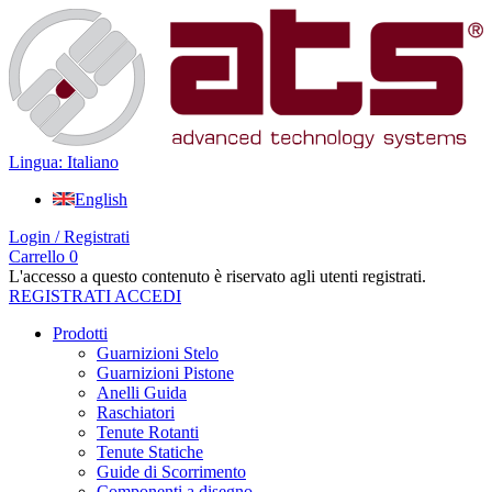
Lingua: Italiano
English
Login / Registrati
Carrello
0
L'accesso a questo contenuto è riservato agli utenti registrati.
REGISTRATI
ACCEDI
Prodotti
Guarnizioni Stelo
Guarnizioni Pistone
Anelli Guida
Raschiatori
Tenute Rotanti
Tenute Statiche
Guide di Scorrimento
Componenti a disegno