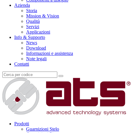
Azienda
Storia
Mission & Vision
Qualità
Servizi
Applicazioni
Info & Supporto
News
Download
Informazioni e assistenza
Note legali
Contatti
Prodotti
Guarnizioni Stelo