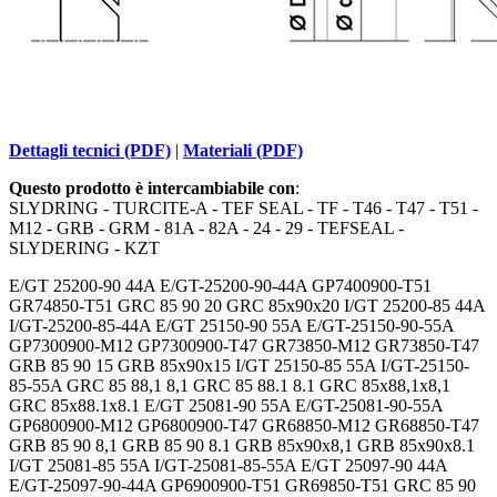
Dettagli tecnici (PDF)
|
Materiali (PDF)
Questo prodotto è intercambiabile con
:
SLYDRING - TURCITE-A - TEF SEAL - TF - T46 - T47 - T51 -
M12 - GRB - GRM - 81A - 82A - 24 - 29 - TEFSEAL -
SLYDERING - KZT
E/GT 25200-90 44A E/GT-25200-90-44A GP7400900-T51
GR74850-T51 GRC 85 90 20 GRC 85x90x20 I/GT 25200-85 44A
I/GT-25200-85-44A E/GT 25150-90 55A E/GT-25150-90-55A
GP7300900-M12 GP7300900-T47 GR73850-M12 GR73850-T47
GRB 85 90 15 GRB 85x90x15 I/GT 25150-85 55A I/GT-25150-
85-55A GRC 85 88,1 8,1 GRC 85 88.1 8.1 GRC 85x88,1x8,1
GRC 85x88.1x8.1 E/GT 25081-90 55A E/GT-25081-90-55A
GP6800900-M12 GP6800900-T47 GR68850-M12 GR68850-T47
GRB 85 90 8,1 GRB 85 90 8.1 GRB 85x90x8,1 GRB 85x90x8.1
I/GT 25081-85 55A I/GT-25081-85-55A E/GT 25097-90 44A
E/GT-25097-90-44A GP6900900-T51 GR69850-T51 GRC 85 90