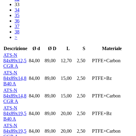
33
34
35
36
37
38
>
Descrizione
Ø d
Ø D
L
S
Materiale
ATS-N
84x89x12,5
84,00
89,00
12,70
2,50
PTFE+Carbon
CGR A
ATS-N
84x89x14,8
84,00
89,00
15,00
2,50
PTFE+Bz
B40 A
ATS-N
84x89x14,8
84,00
89,00
15,00
2,50
PTFE+Carbon
CGR A
ATS-N
84x89x19,5
84,00
89,00
20,00
2,50
PTFE+Bz
B40 A
ATS-N
84x89x19,5
84,00
89,00
20,00
2,50
PTFE+Carbon