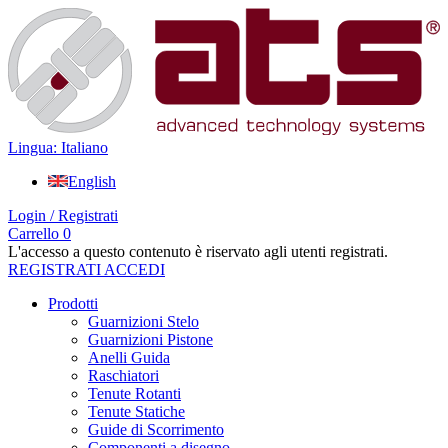
Lingua: Italiano
English
Login / Registrati
Carrello
0
L'accesso a questo contenuto è riservato agli utenti registrati.
REGISTRATI
ACCEDI
Prodotti
Guarnizioni Stelo
Guarnizioni Pistone
Anelli Guida
Raschiatori
Tenute Rotanti
Tenute Statiche
Guide di Scorrimento
Componenti a disegno