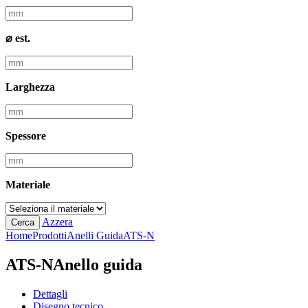
⌀ est.
Larghezza
Spessore
Materiale
Azzera
Cerca
Home
Prodotti
Anelli Guida
ATS-N
ATS-N
Anello guida
Dettagli
Disegno tecnico