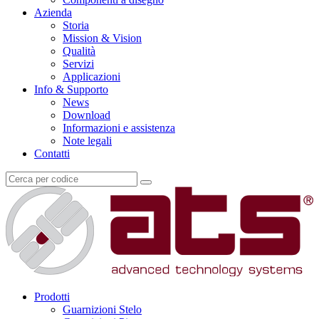
Azienda
Storia
Mission & Vision
Qualità
Servizi
Applicazioni
Info & Supporto
News
Download
Informazioni e assistenza
Note legali
Contatti
Prodotti
Guarnizioni Stelo