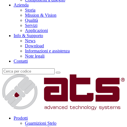
Azienda
Storia
Mission & Vision
Qualità
Servizi
Applicazioni
Info & Supporto
News
Download
Informazioni e assistenza
Note legali
Contatti
Prodotti
Guarnizioni Stelo