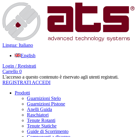
Lingua: Italiano
English
Login / Registrati
Carrello
0
L'accesso a questo contenuto è riservato agli utenti registrati.
REGISTRATI
ACCEDI
Prodotti
Guarnizioni Stelo
Guarnizioni Pistone
Anelli Guida
Raschiatori
Tenute Rotanti
Tenute Statiche
Guide di Scorrimento
Componenti a disegno