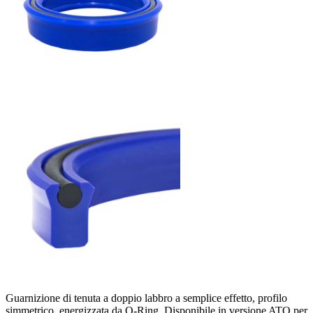
Guarnizione di tenuta a doppio labbro a semplice effetto, profilo
simmetrico, energizzata da O-Ring. Disponibile in versione ATO per