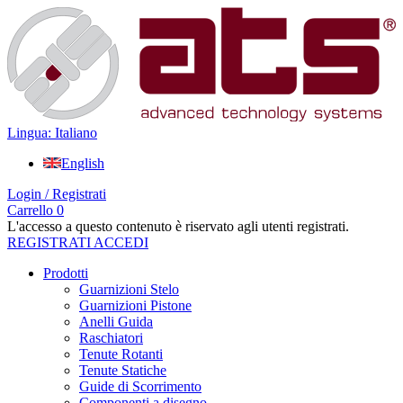
Lingua: Italiano
English
Login / Registrati
Carrello
0
L'accesso a questo contenuto è riservato agli utenti registrati.
REGISTRATI
ACCEDI
Prodotti
Guarnizioni Stelo
Guarnizioni Pistone
Anelli Guida
Raschiatori
Tenute Rotanti
Tenute Statiche
Guide di Scorrimento
Componenti a disegno