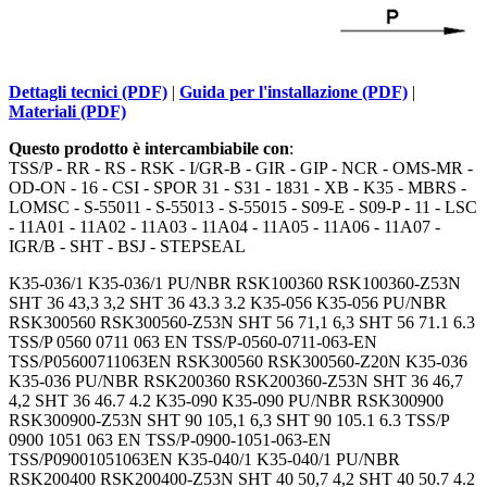
Dettagli tecnici (PDF)
|
Guida per l'installazione (PDF)
|
Materiali (PDF)
Questo prodotto è intercambiabile con
:
TSS/P - RR - RS - RSK - I/GR-B - GIR - GIP - NCR - OMS-MR -
OD-ON - 16 - CSI - SPOR 31 - S31 - 1831 - XB - K35 - MBRS -
LOMSC - S-55011 - S-55013 - S-55015 - S09-E - S09-P - 11 - LSC
- 11A01 - 11A02 - 11A03 - 11A04 - 11A05 - 11A06 - 11A07 -
IGR/B - SHT - BSJ - STEPSEAL
K35-036/1 K35-036/1 PU/NBR RSK100360 RSK100360-Z53N
SHT 36 43,3 3,2 SHT 36 43.3 3.2 K35-056 K35-056 PU/NBR
RSK300560 RSK300560-Z53N SHT 56 71,1 6,3 SHT 56 71.1 6.3
TSS/P 0560 0711 063 EN TSS/P-0560-0711-063-EN
TSS/P05600711063EN RSK300560 RSK300560-Z20N K35-036
K35-036 PU/NBR RSK200360 RSK200360-Z53N SHT 36 46,7
4,2 SHT 36 46.7 4.2 K35-090 K35-090 PU/NBR RSK300900
RSK300900-Z53N SHT 90 105,1 6,3 SHT 90 105.1 6.3 TSS/P
0900 1051 063 EN TSS/P-0900-1051-063-EN
TSS/P09001051063EN K35-040/1 K35-040/1 PU/NBR
RSK200400 RSK200400-Z53N SHT 40 50,7 4,2 SHT 40 50.7 4.2