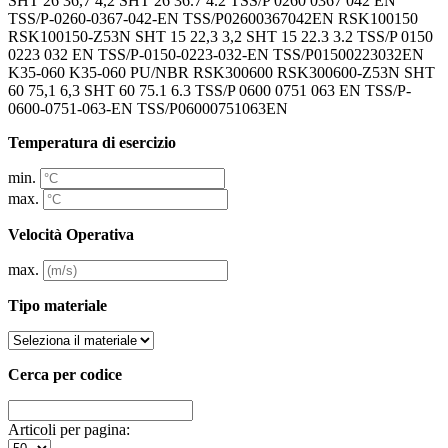
SHT 26 36,7 4,2 SHT 26 36.7 4.2 TSS/P 0260 0367 042 EN
TSS/P-0260-0367-042-EN TSS/P02600367042EN RSK100150
RSK100150-Z53N SHT 15 22,3 3,2 SHT 15 22.3 3.2 TSS/P 0150
0223 032 EN TSS/P-0150-0223-032-EN TSS/P01500223032EN
K35-060 K35-060 PU/NBR RSK300600 RSK300600-Z53N SHT
60 75,1 6,3 SHT 60 75.1 6.3 TSS/P 0600 0751 063 EN TSS/P-
0600-0751-063-EN TSS/P06000751063EN
Temperatura di esercizio
min.
max.
Velocità Operativa
max.
Tipo materiale
Cerca per codice
Articoli per pagina: