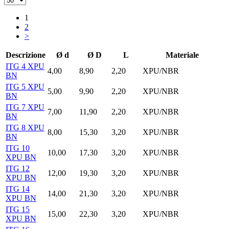
1
2
>
Descrizione
Ø d
Ø D
L
Materiale
ITG 4 XPU
4,00
8,90
2,20
XPU/NBR
BN
ITG 5 XPU
5,00
9,90
2,20
XPU/NBR
BN
ITG 7 XPU
7,00
11,90
2,20
XPU/NBR
BN
ITG 8 XPU
8,00
15,30
3,20
XPU/NBR
BN
ITG 10
10,00
17,30
3,20
XPU/NBR
XPU BN
ITG 12
12,00
19,30
3,20
XPU/NBR
XPU BN
ITG 14
14,00
21,30
3,20
XPU/NBR
XPU BN
ITG 15
15,00
22,30
3,20
XPU/NBR
XPU BN