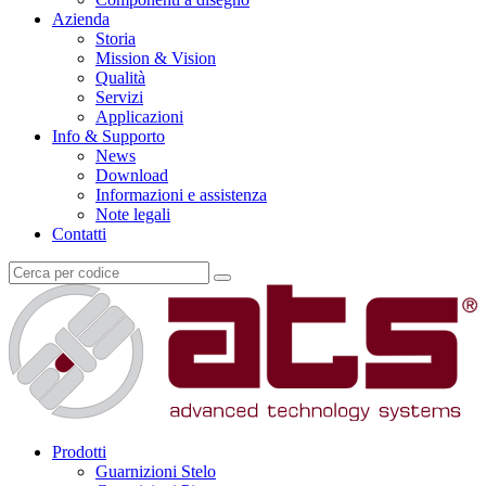
Azienda
Storia
Mission & Vision
Qualità
Servizi
Applicazioni
Info & Supporto
News
Download
Informazioni e assistenza
Note legali
Contatti
Prodotti
Guarnizioni Stelo