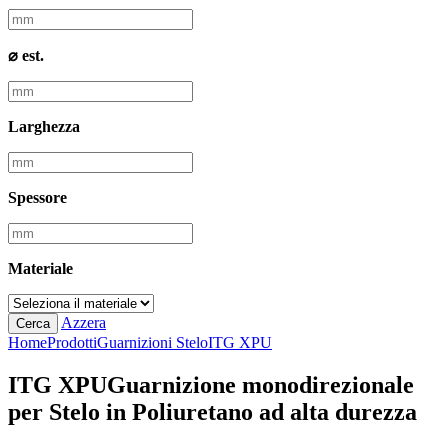
⌀ est.
Larghezza
Spessore
Materiale
Azzera
Cerca
Home
Prodotti
Guarnizioni Stelo
ITG XPU
ITG XPU
Guarnizione monodirezionale
per Stelo in Poliuretano ad alta durezza