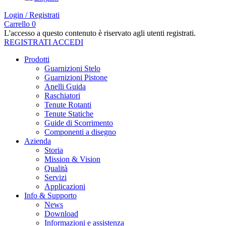
Login / Registrati
Carrello
0
L'accesso a questo contenuto è riservato agli utenti registrati.
REGISTRATI
ACCEDI
Prodotti
Guarnizioni Stelo
Guarnizioni Pistone
Anelli Guida
Raschiatori
Tenute Rotanti
Tenute Statiche
Guide di Scorrimento
Componenti a disegno
Azienda
Storia
Mission & Vision
Qualità
Servizi
Applicazioni
Info & Supporto
News
Download
Informazioni e assistenza