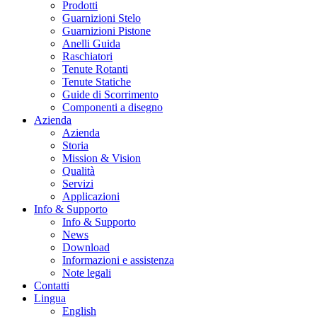
Prodotti
Guarnizioni Stelo
Guarnizioni Pistone
Anelli Guida
Raschiatori
Tenute Rotanti
Tenute Statiche
Guide di Scorrimento
Componenti a disegno
Azienda
Azienda
Storia
Mission & Vision
Qualità
Servizi
Applicazioni
Info & Supporto
Info & Supporto
News
Download
Informazioni e assistenza
Note legali
Contatti
Lingua
English