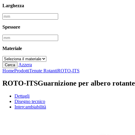
Larghezza
Spessore
Materiale
Azzera
Cerca
Home
Prodotti
Tenute Rotanti
ROTO-ITS
ROTO-ITS
Guarnizione per albero rotante
Dettagli
Disegno tecnico
Intercambiabilità