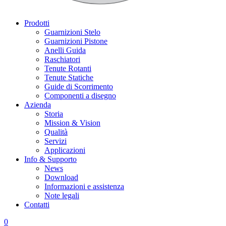
Prodotti
Guarnizioni Stelo
Guarnizioni Pistone
Anelli Guida
Raschiatori
Tenute Rotanti
Tenute Statiche
Guide di Scorrimento
Componenti a disegno
Azienda
Storia
Mission & Vision
Qualità
Servizi
Applicazioni
Info & Supporto
News
Download
Informazioni e assistenza
Note legali
Contatti
0