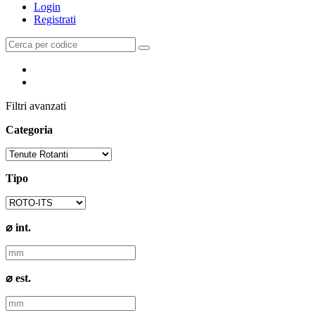
Login
Registrati
Filtri avanzati
Categoria
Tipo
⌀ int.
⌀ est.