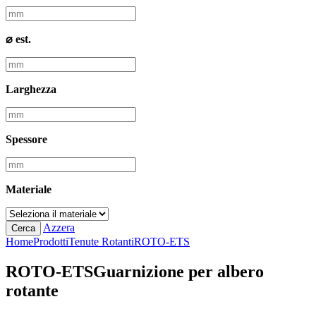
⌀ est.
Larghezza
Spessore
Materiale
Azzera
Cerca
Home
Prodotti
Tenute Rotanti
ROTO-ETS
ROTO-ETS
Guarnizione per albero
rotante