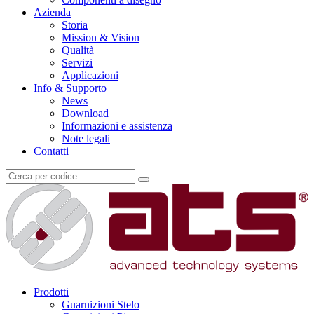
Azienda
Storia
Mission & Vision
Qualità
Servizi
Applicazioni
Info & Supporto
News
Download
Informazioni e assistenza
Note legali
Contatti
Prodotti
Guarnizioni Stelo