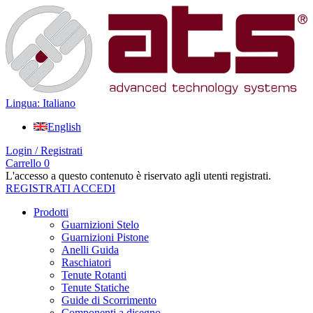
Lingua: Italiano
English
Login / Registrati
Carrello
0
L'accesso a questo contenuto è riservato agli utenti registrati.
REGISTRATI
ACCEDI
Prodotti
Guarnizioni Stelo
Guarnizioni Pistone
Anelli Guida
Raschiatori
Tenute Rotanti
Tenute Statiche
Guide di Scorrimento
Componenti a disegno