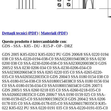
Dettagli tecnici (PDF)
|
Materiali (PDF)
Questo prodotto è intercambiabile con
:
GDS - SSA - K85 - DU - R15-P - OP - DRZ
GDS 2005 K85-020/2 K85-020/2 PU GDS 2006/8 SSA 0220 0194
038 C0 SSA-0220-0194-038-C0 SSA02200194038C0 SSA 0230
0200 038 C0 SSA-0230-0200-038-C0 SSA02300200038C0 GDS
2005/2 SSA 0230 0206 034 C0 SSA-0230-0206-034-C0
SSA02300206034C0 SSA 0265 0220 035 C0 SSA-0265-0220-
035-C0 SSA02650220035C0 GDS 2004/3 SSA 0180 0154 038 C0
SSA-0180-0154-038-C0 SSA01800154038C0 SSA 0180 0156 034
C0 SSA-0180-0156-034-C0 SSA01800156034C0 GDS 2007/1
GDS 2005/1 SSA 0260 0218 035 C0 SSA-0260-0218-035-C0
SSA02600218035C0 GDS 2006/7 SSA 0190 0159 025 C0 SSA-
0190-0159-025-C0 SSA01900159025C0 GDS 2004/2 SSA 0206
0178 035 C0 SSA-0206-0178-035-C0 SSA02060178035C0 K85-
022 K85-022 PU SSA 0220 0191 035 C0 SSA-0220-0191-035-C0