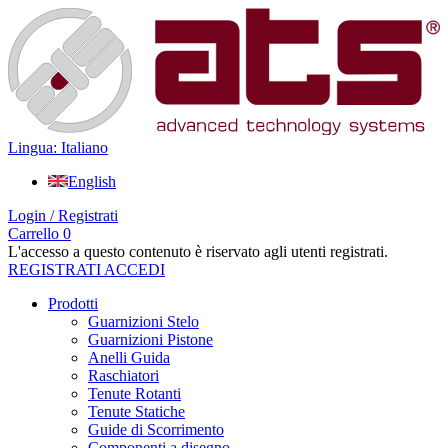
Lingua: Italiano
English
Login / Registrati
Carrello
0
L'accesso a questo contenuto è riservato agli utenti registrati.
REGISTRATI
ACCEDI
Prodotti
Guarnizioni Stelo
Guarnizioni Pistone
Anelli Guida
Raschiatori
Tenute Rotanti
Tenute Statiche
Guide di Scorrimento
Componenti a disegno