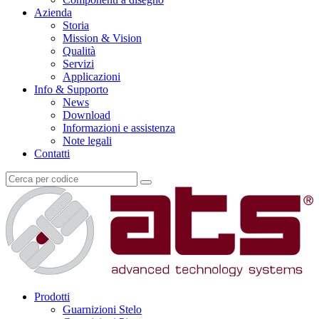
Azienda
Storia
Mission & Vision
Qualità
Servizi
Applicazioni
Info & Supporto
News
Download
Informazioni e assistenza
Note legali
Contatti
Prodotti
Guarnizioni Stelo