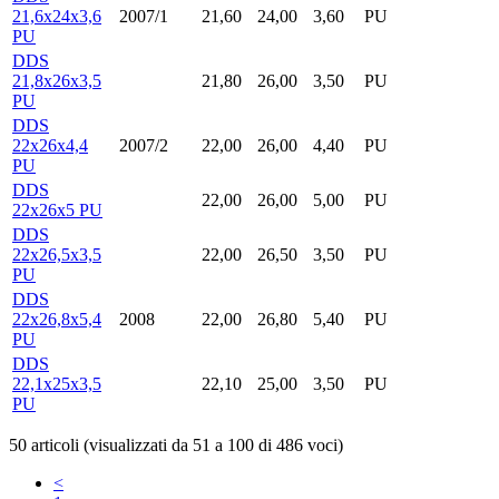
21,6x24x3,6
2007/1
21,60
24,00
3,60
PU
PU
DDS
21,8x26x3,5
21,80
26,00
3,50
PU
PU
DDS
22x26x4,4
2007/2
22,00
26,00
4,40
PU
PU
DDS
22,00
26,00
5,00
PU
22x26x5 PU
DDS
22x26,5x3,5
22,00
26,50
3,50
PU
PU
DDS
22x26,8x5,4
2008
22,00
26,80
5,40
PU
PU
DDS
22,1x25x3,5
22,10
25,00
3,50
PU
PU
50 articoli (visualizzati da 51 a 100 di 486 voci)
<