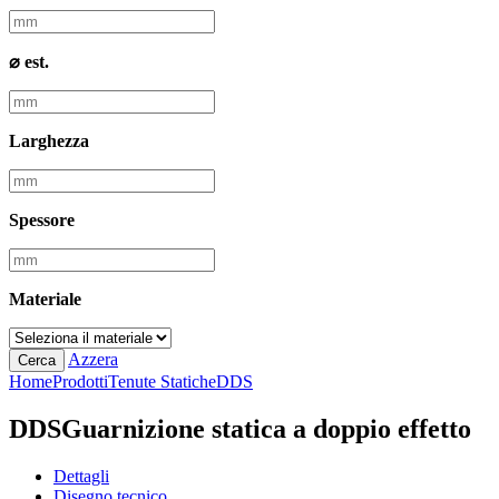
⌀ est.
Larghezza
Spessore
Materiale
Azzera
Cerca
Home
Prodotti
Tenute Statiche
DDS
DDS
Guarnizione statica a doppio effetto
Dettagli
Disegno tecnico