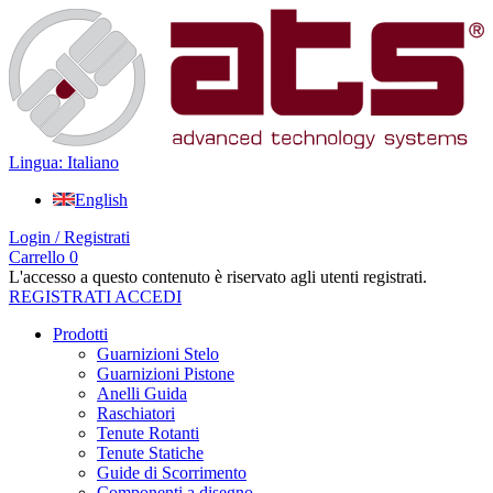
Lingua: Italiano
English
Login / Registrati
Carrello
0
L'accesso a questo contenuto è riservato agli utenti registrati.
REGISTRATI
ACCEDI
Prodotti
Guarnizioni Stelo
Guarnizioni Pistone
Anelli Guida
Raschiatori
Tenute Rotanti
Tenute Statiche
Guide di Scorrimento
Componenti a disegno