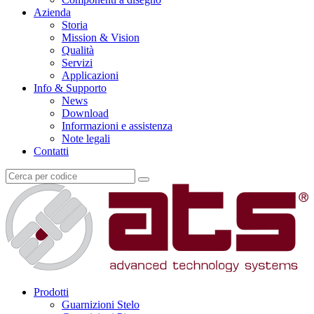
Azienda
Storia
Mission & Vision
Qualità
Servizi
Applicazioni
Info & Supporto
News
Download
Informazioni e assistenza
Note legali
Contatti
Prodotti
Guarnizioni Stelo