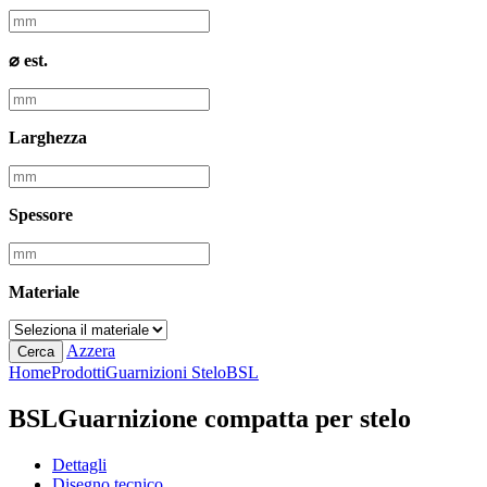
⌀ est.
Larghezza
Spessore
Materiale
Azzera
Cerca
Home
Prodotti
Guarnizioni Stelo
BSL
BSL
Guarnizione compatta per stelo
Dettagli
Disegno tecnico