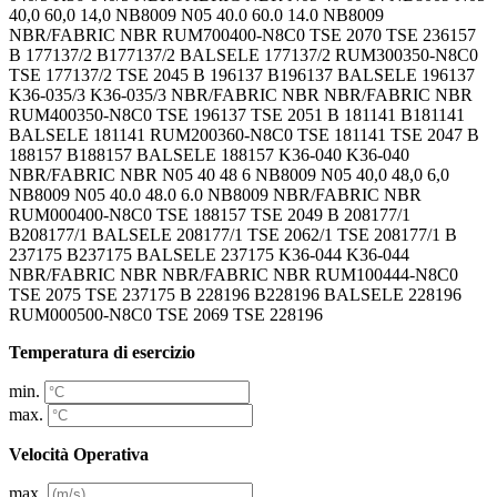
40,0 60,0 14,0 NB8009 N05 40.0 60.0 14.0 NB8009
NBR/FABRIC NBR RUM700400-N8C0 TSE 2070 TSE 236157
B 177137/2 B177137/2 BALSELE 177137/2 RUM300350-N8C0
TSE 177137/2 TSE 2045 B 196137 B196137 BALSELE 196137
K36-035/3 K36-035/3 NBR/FABRIC NBR NBR/FABRIC NBR
RUM400350-N8C0 TSE 196137 TSE 2051 B 181141 B181141
BALSELE 181141 RUM200360-N8C0 TSE 181141 TSE 2047 B
188157 B188157 BALSELE 188157 K36-040 K36-040
NBR/FABRIC NBR N05 40 48 6 NB8009 N05 40,0 48,0 6,0
NB8009 N05 40.0 48.0 6.0 NB8009 NBR/FABRIC NBR
RUM000400-N8C0 TSE 188157 TSE 2049 B 208177/1
B208177/1 BALSELE 208177/1 TSE 2062/1 TSE 208177/1 B
237175 B237175 BALSELE 237175 K36-044 K36-044
NBR/FABRIC NBR NBR/FABRIC NBR RUM100444-N8C0
TSE 2075 TSE 237175 B 228196 B228196 BALSELE 228196
RUM000500-N8C0 TSE 2069 TSE 228196
Temperatura di esercizio
min.
max.
Velocità Operativa
max.