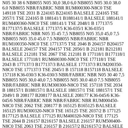
N05 30 38 6 NB8055 N05 30,0 38,0 6,0 NB8055 N05 30.0 38.0
6.0 NB8055 NBR/FABRIC NBR RUM000300-N8C0 TSE
149118 TSE 2031 B 224165 B224165 BALSELE 224165 TSE
2057/1 TSE 224165 B 188141/1 B188141/1 BALSELE 188141/1
RUM400360-N8C0 TSE 188141/1 TSE 2048/1 B 177137/5
B177137/5 BALSELE 177137/5 K36-035/1 K36-035/1
NBR/FABRIC NBR N05 35 45 7,5 NB8055 N05 35,0 45,0 7,5
NB8055 N05 35.0 45.0 7.5 NB8055 NBR/FABRIC NBR
RUM100350-N8C0 TSE 177137/5 TSE 2046 B 204157 B204157
BALSELE 204157 TSE 204157 TSE 2056/1 B 212181 B212181
BALSELE 212181 TSE 2067 TSE 212181 B 177118/1 B177118/1
BALSELE 177118/1 RUM600300-N8C0 TSE 177118/1 TSE
2043 B 177137/3 B177137/3 BALSELE 177137/3 RUM200350-
N8C0 TSE 177137/3 TSE 2045/1 B 157118 B157118 BALSELE
157118 K36-030/3 K36-030/3 NBR/FABRIC NBR N05 30 40 7,5
NB8055 N05 30,0 40,0 7,5 NB8055 N05 30.0 40.0 7.5 NB8055
NBR/FABRIC NBR RUM300300-N8C0 TSE 157118 TSE 2034
B 188157/1 B188157/1 BALSELE 188157/1 TSE 188157/1 TSE
2049/1 B 208177 B208177 BALSELE 208177 K36-045/6 K36-
045/6 NBR/FABRIC NBR NBR/FABRIC NBR RUM000450-
N8C0 TSE 2062 TSE 208177 B 165125 B165125 BALSELE
165125 RUM300320-N8C0 TSE 165125 TSE 2037/2 B 177125
B177125 BALSELE 177125 RUM400320-N8C0 TSE 177125
TSE 2044 B 216157 B216157 BALSELE 216157 RUM500400-
N8C0 TSE 2063 TSE 216157 B 216157/2 B216157/2 BALSELE