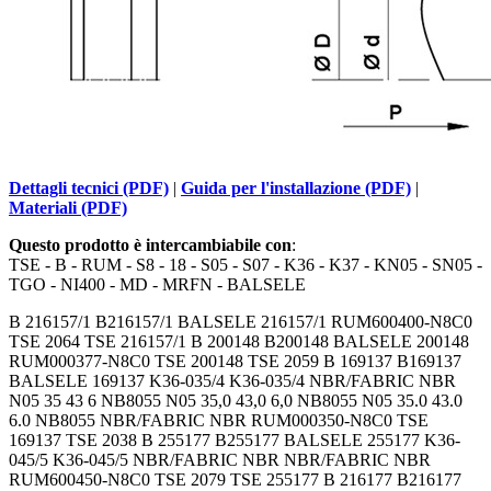
Dettagli tecnici (PDF)
|
Guida per l'installazione (PDF)
|
Materiali (PDF)
Questo prodotto è intercambiabile con
:
TSE - B - RUM - S8 - 18 - S05 - S07 - K36 - K37 - KN05 - SN05 -
TGO - NI400 - MD - MRFN - BALSELE
B 216157/1 B216157/1 BALSELE 216157/1 RUM600400-N8C0
TSE 2064 TSE 216157/1 B 200148 B200148 BALSELE 200148
RUM000377-N8C0 TSE 200148 TSE 2059 B 169137 B169137
BALSELE 169137 K36-035/4 K36-035/4 NBR/FABRIC NBR
N05 35 43 6 NB8055 N05 35,0 43,0 6,0 NB8055 N05 35.0 43.0
6.0 NB8055 NBR/FABRIC NBR RUM000350-N8C0 TSE
169137 TSE 2038 B 255177 B255177 BALSELE 255177 K36-
045/5 K36-045/5 NBR/FABRIC NBR NBR/FABRIC NBR
RUM600450-N8C0 TSE 2079 TSE 255177 B 216177 B216177